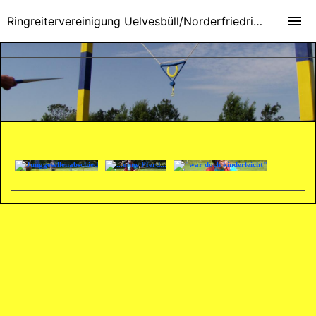
Ringreitervereinigung Uelvesbüll/Norderfriedrichskoog